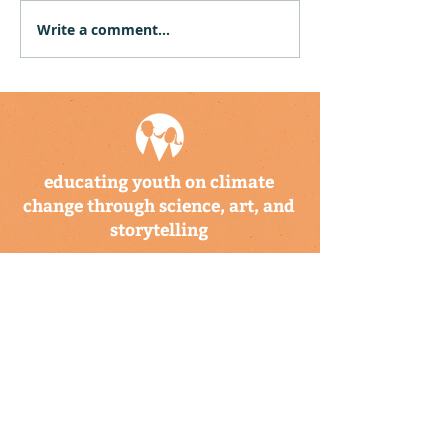
Write a comment...
CBTIS Hosts Climate
Community Hu
Kids Training for 26
Puerto Rico an
Educators in Mexico
Virgin Islands
Twelve Climat
Explorer Backp
educating youth on climate
change through science, art, and
storytelling
a program of the climate
science alliance
newsletter